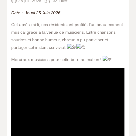
ANIMATIONS
25 juin 2026
32
Likes
ACTUS
Date : Jeudi 25 Juin 2026
Cet après-midi, nos résidents ont profité d’un beau moment
musical grâce à la venue de musiciens. Entre chansons,
sourires et bonne humeur, chacun a pu participer et
partager cet instant convivial.
Merci aux musiciens pour cette belle animation !