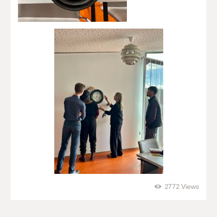
2772
Views